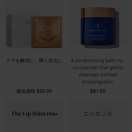
クマを解消し、輝く目元に
A conditioning balm-to-
oil cleanser that gently
cleanses without
stripping skin.
最低価格
$23.00
$81.00
The Lip Balm Duo
エッセンス