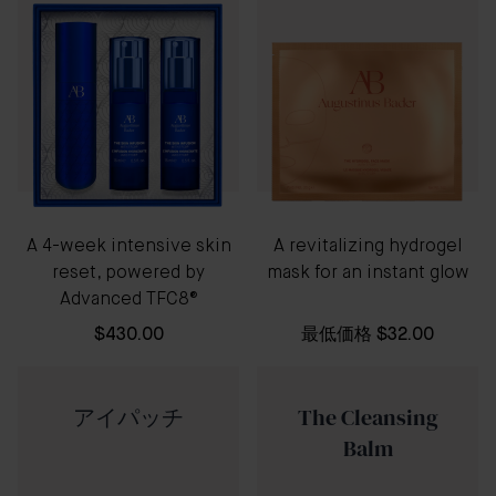
A 4-week intensive skin
A revitalizing hydrogel
reset, powered by
mask for an instant glow
Advanced TFC8®
$430.00
最低価格
$32.00
アイパッチ
The Cleansing
Balm