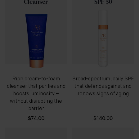
Cleanser
SPF 50
Rich cream-to-foam
Broad-spectrum, daily SPF
cleanser that purifies and
that defends against and
boosts luminosity –
renews signs of aging
without disrupting the
barrier
$74.00
$140.00