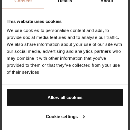
Consent
Details
About
This website uses cookies
We use cookies to personalise content and ads, to
provide social media features and to analyse our traffic.
We also share information about your use of our site with
our social media, advertising and analytics partners who
滑らかでふっくらとした、
may combine it with other information that you’ve
弾むような唇のためのバー
provided to them or that they’ve collected from your use
ム
of their services.
$42.00
ボディケア
Allow all cookies
New
Cookie settings
The Geranium
ゼラニウムローズ
Rose Body Cream
ボディオイル