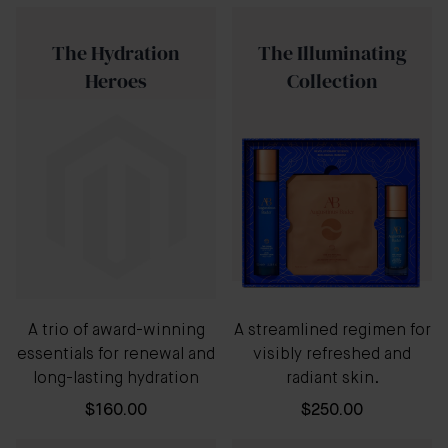
The Hydration
The Illuminating
Heroes
Collection
A trio of award-winning
A streamlined regimen for
essentials for renewal and
visibly refreshed and
long-lasting hydration
radiant skin.
$160.00
$250.00