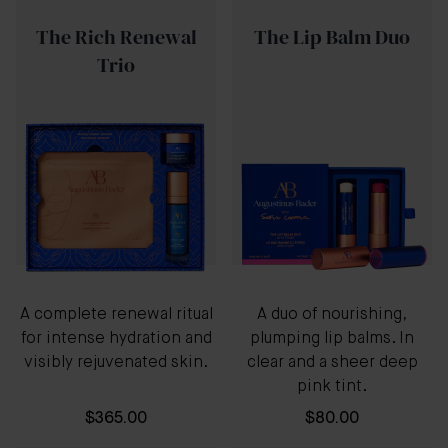
The Rich Renewal
The Lip Balm Duo
Trio
A complete renewal ritual
A duo of nourishing,
for intense hydration and
plumping lip balms. In
visibly rejuvenated skin.
clear and a sheer deep
pink tint.
$365.00
$80.00