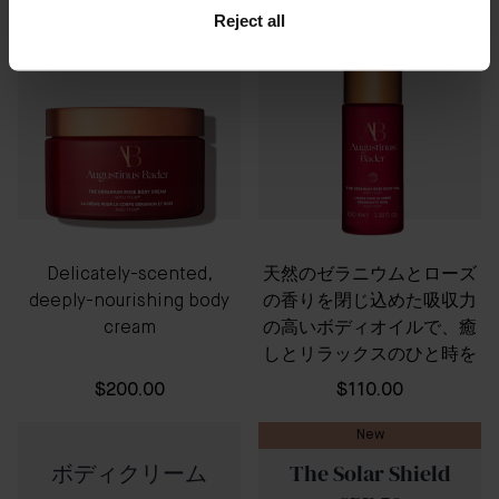
Reject all
Delicately-scented,
天然のゼラニウムとローズ
deeply-nourishing body
の香りを閉じ込めた吸収力
cream
の高いボディオイルで、癒
しとリラックスのひと時を
$200.00
$110.00
New
ボディクリーム
The Solar Shield