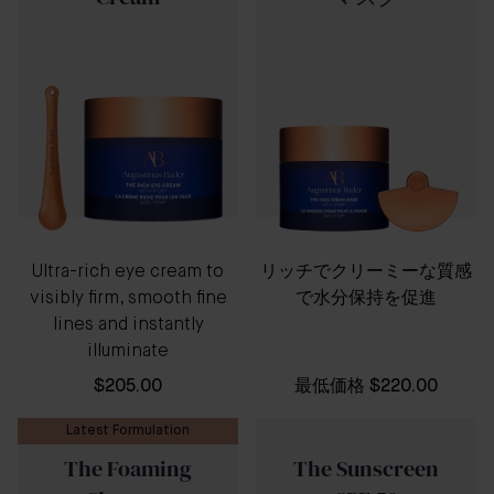
Ultra-rich eye cream to
リッチでクリーミーな質感
visibly firm, smooth fine
で水分保持を促進
lines and instantly
illuminate
$205.00
最低価格
$220.00
Latest Formulation
The Foaming
The Sunscreen