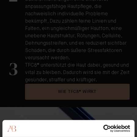
anpassungsfähige Hautpflege, die
nachweislich individuelle Probleme
bekämpft. Dazu zählen feine Linien und
Falten, ein ungleichmäßiger Hautton, eine
unebene Hautstruktur, Rötungen, Cellulite,
Dehnungsstreifen, und es reduziert sichtbar
Schäden, die durch äußere Stressfaktoren
verursacht werden.
3
TFC8® unterstützt die Haut dabei, gesund und
vital zu bleiben. Dadurch wird sie mit der Zeit
gesünder, straffer und kräftiger.
WIE TFC8® WIRKT