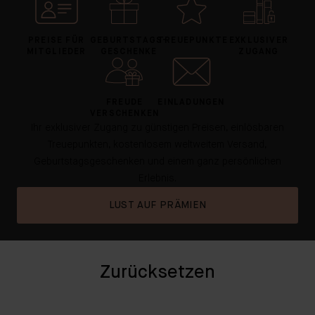
PREISE FÜR
GEBURTSTAGS-
TREUEPUNKTE
EXKLUSIVER
MITGLIEDER
GESCHENKE
ZUGANG
FREUDE
EINLADUNGEN
VERSCHENKEN
Ihr exklusiver Zugang zu günstigen Preisen, einlösbaren
Treuepunkten, kostenlosem weltweitem Versand,
Geburtstagsgeschenken und einem ganz persönlichen
Erlebnis.
LUST AUF PRÄMIEN
Zurücksetzen