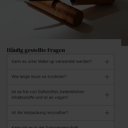
Häufig gestellte Fragen
Kann es unter Make-up verwendet werden?
Wie lange muss es trocknen?
Ja, The Eyebrow and Lash Enhancing Serum
funktioniert auch als Primer für das Augenbrauen-
und Wimpern-Make-up.
Ist es frei von Duftstoffen, bedenklichen
Das Serum trocknet innerhalb von Sekunden auf
Inhaltsstoffe und ist es vegan?
Brauen und entlang des Wimpernkranzes.
Ist die Verpackung recycelbar?
Ja, das Serum ist 100% vegan und frei von
Reizstoffen, Gluten, Gentechnik, Parabenen,
Duftstoffen, Sulfaten (SLS & SLES), DEA,