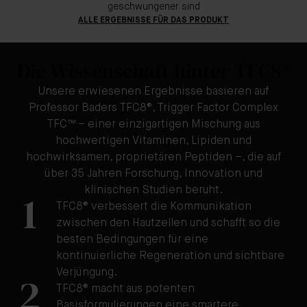
geschwungener sind
ALLE ERGEBNISSE FÜR DAS PRODUKT
Die Wissenschaft hinter TFC8®
Unsere erwiesenen Ergebnisse basieren auf
Professor Baders TFC8®, Trigger Factor Complex
TFC™ – einer einzigartigen Mischung aus
hochwertigen Vitaminen, Lipiden und
hochwirksamen, proprietären Peptiden –, die auf
über 35 Jahren Forschung, Innovation und
klinischen Studien beruht.
1
TFC8® verbessert die Kommunikation
zwischen den Hautzellen und schafft so die
besten Bedingungen für eine
kontinuierliche Regeneration und sichtbare
Verjüngung.
2
TFC8® macht aus potenten
Basisformulierungen eine smartere,