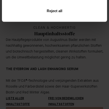
Anwendung an schwer zugänglichen Stellen,
einschließlich des unteren Wimpernansatzes
Reject all
CLEAN & HOCHWERTIG
Hauptinhaltsstoffe
Die Hautpflegeprodukte von Augustinus Bader werden mit
nachhaltig gewonnenen, hochwirksamen pflanzlichen Stoffen
und biotechnisch hergestellten, cleanen Wirkstoffen formuliert,
um die Umweltbelastung möglichst gering zu halten.
THE EYEBROW AND LASH ENHANCING SERUM
Mit der TFC8®-Technologie und verjüngenden Extrakten aus
Roselle und Färberdistel sowie den Haar-Superwirkstoffen
Biotin und Red Winter Algae.
LISTE ALLER
FREI VON BEDENKLICHEN
INHALTSSTOFFE
INHALTSSTOFFEN