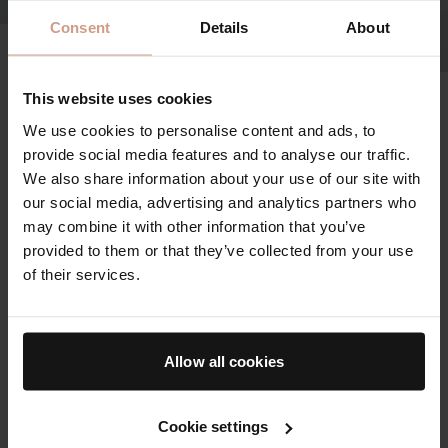
Consent
Details
About
THE EYEBROW AND LASH ENHANCING SERUM
Der Applikator
This website uses cookies
Ein innovativer Applikator mit 25 Mikroborsten für
We use cookies to personalise content and ads, to
sanftes, ultrapräzises Auftragen auf Brauen und
provide social media features and to analyse our traffic.
Wimpern.
We also share information about your use of our site with
our social media, advertising and analytics partners who
Hergestellt aus reinem synthetischem Material in
may combine it with other information that you’ve
pharmazeutischer Qualität, ohne Klebstoffe, Fasern,
provided to them or that they’ve collected from your use
Metall oder Zusatzstoffe, die an der Haut haften
of their services.
oder sie reizen könnten
Mikroborsten in pharmazeutischer Qualität
ermöglichen eine hygienischere Anwendung
Allow all cookies
Entwickelt, um die optimale Produktmenge
aufzunehmen und gleichmäßig auf Brauen und
Wimpern zu verteilen
Cookie settings
Das weiche, flexible Design ermöglicht die